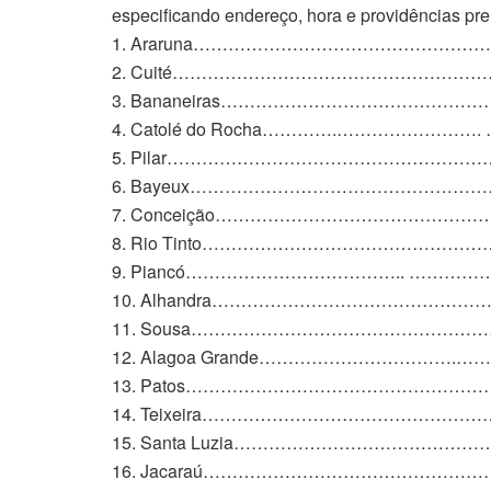
especificando endereço, hora e providências pre
1. Araruna…………………………………………………….
2. Cuité……………………………………………………..s
3. Bananeiras……………………………………………… 
4. Catolé do Rocha………….……………………. …n
5. Pilar……………………………………………………..d
6. Bayeux……………………………………………………..
7. Conceição………………………………………………fe
8. Rio Tinto………………………………………………
9. Piancó……………………………….. …………………
10. Alhandra……………………………………………
11. Sousa……………………………………………………
12. Alagoa Grande…………………………….…………
13. Patos……………………………………………………
14. Teixeira……………………………………………….s
15. Santa Luzia……………………………………………
16. Jacaraú………………………………………………n