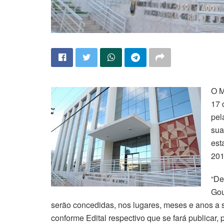
O M
17 
pel
sua
est
201
“De
Gou
serão concedidas, nos lugares, meses e anos a 
conforme Edital respectivo que se fará publicar