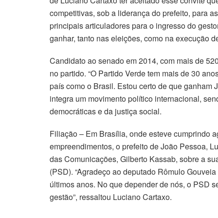
de Luciano Cartaxo ter aceitado esse convite que
competitivas, sob a liderança do prefeito, para 
principais articuladores para o ingresso do gesto
ganhar, tanto nas eleições, como na execução de 
Candidato ao senado em 2014, com mais de 520 mi
no partido. “O Partido Verde tem mais de 30 ano
país como o Brasil. Estou certo de que ganham
integra um movimento político internacional, se
democráticas e da justiça social.
Filiação – Em Brasília, onde esteve cumprindo 
empreendimentos, o prefeito de João Pessoa, L
das Comunicações, Gilberto Kassab, sobre a sua 
(PSD). “Agradeço ao deputado Rômulo Gouveia e
últimos anos. No que depender de nós, o PSD s
gestão”, ressaltou Luciano Cartaxo.