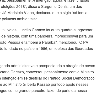
 fiz pessoalmente. A intenção, agora, é fazer chapas
as eleições 2018”, disse o Sargento Dênis, um dos
r. Já Maristela Viana, destacou que a sigla “só tem a
políticas ambientais”.
l votos, Lucélio Cartaxo foi outro quadro a ingressar
s de história, com uma bandeira imprescindível para um
 João Pessoa e também a Paraíba”, mencionou. O PV
ndo fundado no país em 1986, em defesa das liberdades
agenda administrativa e prospectando a atração de novos
uciano Cartaxo, conversou pessoalmente com o Ministro
intenção em se desfiliar do Partido Social Democrático
 ao Ministro Gilberto Kassab por todo apoio nesses
egue como grande parceiro, fazendo parte da nossa