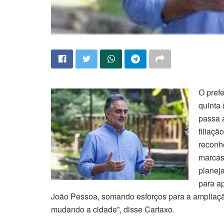
O pref
quinta 
passa a
filiaçã
reconh
marcas
planej
para a
João Pessoa, somando esforços para a ampliaçã
mudando a cidade”, disse Cartaxo.