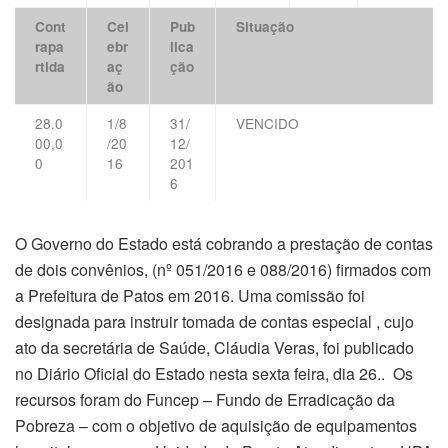
Cont
Cel
Pub
Situação
rapa
ebr
lica
rtida
aç
ção
ão
28.0
1/8
31/
VENCIDO
00,0
/20
12/
0
16
201
6
O Governo do Estado está cobrando a prestação de contas
de dois convênios, (nº 051/2016 e 088/2016) firmados com
a Prefeitura de Patos em 2016. Uma comissão foi
designada para instruir tomada de contas especial , cujo
ato da secretária de Saúde, Cláudia Veras, foi publicado
no Diário Oficial do Estado nesta sexta feira, dia 26.. Os
recursos foram do Funcep – Fundo de Erradicação da
Pobreza – com o objetivo de aquisição de equipamentos