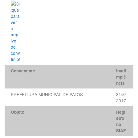
Convenente
Inadi
mplê
ncia
PREFEITURA MUNICIPAL DE PATOS
31/8/
2017
Objeto
Regi
stro
no
SIAF