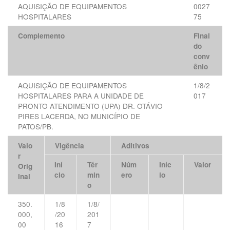
AQUISIÇÃO DE EQUIPAMENTOS
0027
HOSPITALARES
75
Complemento
Final
do
conv
ênio
AQUISIÇÃO DE EQUIPAMENTOS
1/8/2
HOSPITALARES PARA A UNIDADE DE
017
PRONTO ATENDIMENTO (UPA) DR. OTÁVIO
PIRES LACERDA, NO MUNICÍPIO DE
PATOS/PB.
Valo
Vigência
Aditivos
r
Iní
Tér
Núm
Iníc
Valor
Orig
cio
min
ero
io
inal
o
350.
1/8
1/8/
000,
/20
201
00
16
7