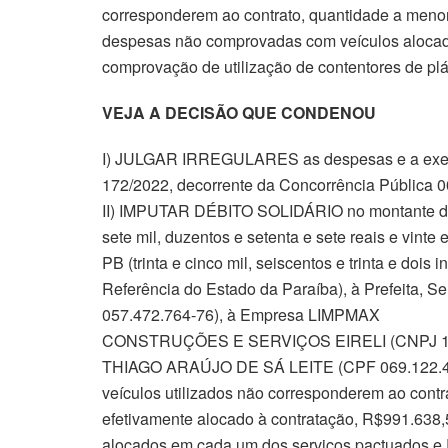
corresponderem ao contrato, quantidade a menor
despesas não comprovadas com veículos alocad
comprovação de utilização de contentores de plá
VEJA A DECISÃO QUE CONDENOU
I) JULGAR IRREGULARES as despesas e a execu
172/2022, decorrente da Concorrência Pública 0
II) IMPUTAR DÉBITO SOLIDÁRIO no montante de R
sete mil, duzentos e setenta e sete reais e vint
PB (trinta e cinco mil, seiscentos e trinta e dois 
Referência do Estado da Paraíba), à Prefe
057.472.764-76), à Empresa LIMPMAX
CONSTRUÇÕES E SERVIÇOS EIRELI (CNPJ 10.55
THIAGO ARAÚJO DE SÁ LEITE (CPF 069.122.434
veículos utilizados não corresponderem ao cont
efetivamente alocado à contratação, R$991.638
alocados em cada um dos serviços pactuados e 