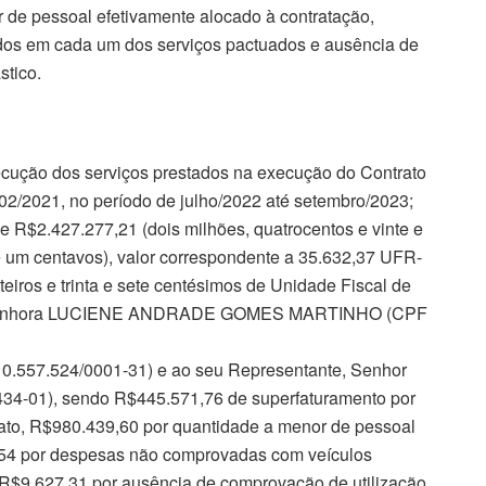
 de pessoal efetivamente alocado à contratação,
os em cada um dos serviços pactuados e ausência de
stico.
ção dos serviços prestados na execução do Contrato
02/2021, no período de julho/2022 até setembro/2023;
$2.427.277,21 (dois milhões, quatrocentos e vinte e
e e um centavos), valor correspondente a 35.632,37 UFR-
inteiros e trinta e sete centésimos de Unidade Fiscal de
ita, Senhora LUCIENE ANDRADE GOMES MARTINHO (CPF
7.524/0001-31) e ao seu Representante, Senhor
-01), sendo R$445.571,76 de superfaturamento por
rato, R$980.439,60 por quantidade a menor de pessoal
,54 por despesas não comprovadas com veículos
R$9.627,31 por ausência de comprovação de utilização