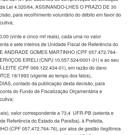
. 63, da Lei 4.320/64, ASSINANDO-LHES O PRAZO DE 30
são, para recolhimento voluntário do débito em favor do
utiva;
 (vinte e cinco mil reais), cada uma no valor
nta e sete inteiros de Unidade Fiscal de Referência do
UCIENE ANDRADE GOMES MARTINHO (CPF 057.472.764-
VIÇOS EIRELI (CNPJ 10.557.524/0001-31) e ao seu
LEITE (CPF 069.122.434-01), em razão do dano
 LOTCE 18/1993 (vigente ao tempo dos fatos),
, contado da publicação desta decisão, para
à conta do Fundo de Fiscalização Orçamentária e
cutiva;
ais), valor correspondente a 73,4 UFR-PB (setenta e
 de Referência do Estado da Paraíba), à Prefeita,
PF 057.472.764-76), por atos de gestão ilegítimos