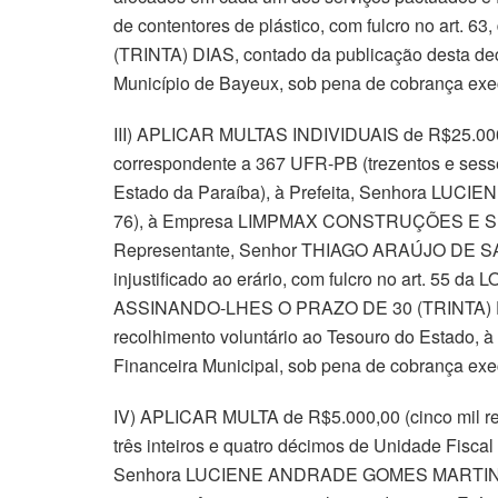
de contentores de plástico, com fulcro no art
(TRINTA) DIAS, contado da publicação desta deci
Município de Bayeux, sob pena de cobrança exec
III) APLICAR MULTAS INDIVIDUAIS de R$25.000,00
correspondente a 367 UFR-PB (trezentos e sesse
Estado da Paraíba), à Prefeita, Senhora L
76), à Empresa LIMPMAX CONSTRUÇÕES E SER
Representante, Senhor THIAGO ARAÚJO DE SÁ 
injustificado ao erário, com fulcro no art. 55 da
ASSINANDO-LHES O PRAZO DE 30 (TRINTA) DIAS
recolhimento voluntário ao Tesouro do Estado, 
Financeira Municipal, sob pena de cobrança exe
IV) APLICAR MULTA de R$5.000,00 (cinco mil re
três inteiros e quatro décimos de Unidade Fiscal
Senhora LUCIENE ANDRADE GOMES MARTINHO (C