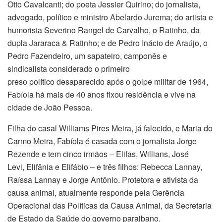
Otto Cavalcanti; do poeta Jessier Quirino; do jornalista,
advogado, político e ministro Abelardo Jurema; do artista e
humorista Severino Rangel de Carvalho, o Ratinho, da
dupla Jararaca & Ratinho; e de Pedro Inácio de Araújo, o
Pedro Fazendeiro, um sapateiro, camponês e
sindicalista considerado o primeiro
preso político desaparecido
após o golpe militar de 1964,
Fabíola há mais de 40 anos fixou residência e vive na
cidade de João Pessoa.
Filha do casal Williams Pires Meira, já falecido, e Maria do
Carmo Meira, Fabíola é casada com o jornalista Jorge
Rezende e tem cinco irmãos – Elifas, Willians, José
Levi, Elifânia e Elifábio – e três filhos: Rebecca Lannay,
Raíssa Lannay e Jorge Antônio. Protetora e ativista da
causa animal, atualmente responde pela Gerência
Operacional das Políticas da Causa Animal, da Secretaria
de Estado da Saúde do governo paraibano.