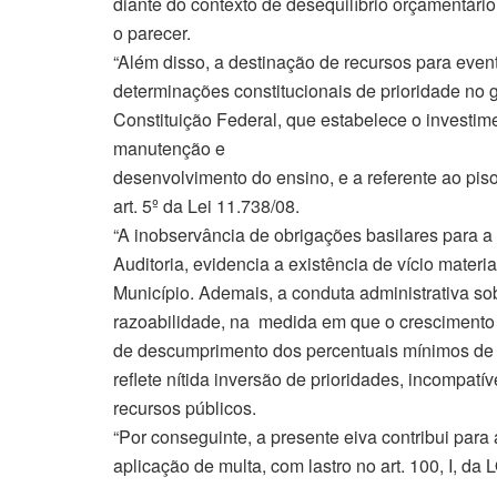
diante do contexto de desequilíbrio orçamentário e
o parecer.
“Além disso, a destinação de recursos para eve
determinações constitucionais de prioridade no g
Constituição Federal, que estabelece o investim
manutenção e
desenvolvimento do ensino, e a referente ao piso
art. 5º da Lei 11.738/08.
“A inobservância de obrigações basilares para a 
Auditoria, evidencia a existência de vício mater
Município. Ademais, a conduta administrativa sob
razoabilidade, na medida em que o crescimento 
de descumprimento dos percentuais mínimos de 
reflete nítida inversão de prioridades, incompat
recursos públicos.
“Por conseguinte, a presente eiva contribui para
aplicação de multa, com lastro no art. 100, I, d