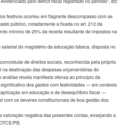
videnciado pelo déficit fiscal registrado no período”, diz
ntos festivos ocorreu em flagrante descompasso com as
asto público, notadamente a fixada no art. 212 da
ento mínimo de 25% da receita resultante de impostos na
 salarial do magistério da educação básica, disposta no
concretude de direitos sociais, reconhecida pela própria
ial na destinação das despesas orçamentárias do
 análise revela manifesta ofensa ao princípio da
significativo dos gastos com festividades — em contexto
aplicação em educação e de desequilíbrio fiscal —
ível com os deveres constitucionais de boa gestão dos
 a valoração negativa das presentes contas, ensejando a
a LOTCE/PB.