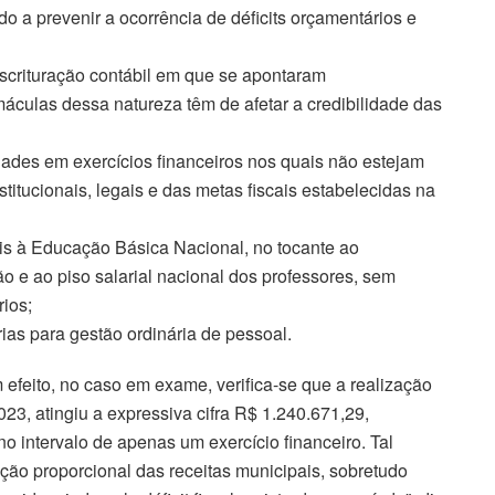
do a prevenir a ocorrência de déficits orçamentários e
escrituração contábil em que se apontaram
máculas dessa natureza têm de afetar a credibilidade das
dades em exercícios financeiros nos quais não estejam
itucionais, legais e das metas fiscais estabelecidas na
eis à Educação Básica Nacional, no tocante ao
o e ao piso salarial nacional dos professores, sem
rios;
ias para gestão ordinária de pessoal.
efeito, no caso em exame, verifica-se que a realização
23, atingiu a expressiva cifra R$ 1.240.671,29,
 intervalo de apenas um exercício financeiro. Tal
ão proporcional das receitas municipais, sobretudo