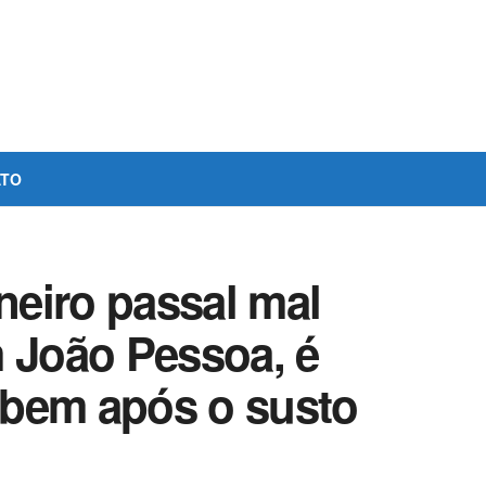
ATO
eiro passal mal
m João Pessoa, é
 bem após o susto