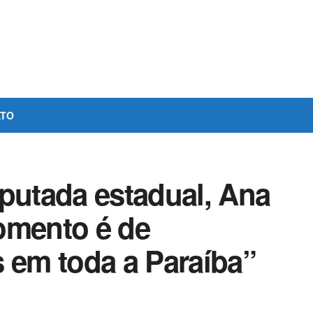
ATO
eputada estadual, Ana
omento é de
s em toda a Paraíba”