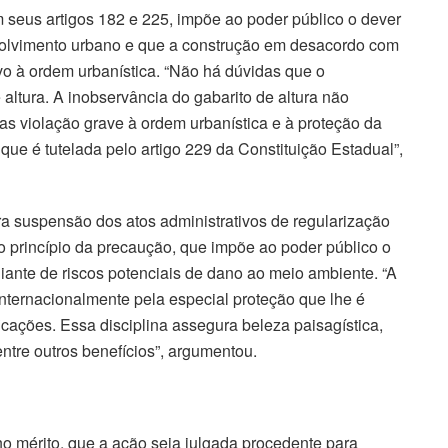
 seus artigos 182 e 225, impõe ao poder público o dever
volvimento urbano e que a construção em desacordo com
vo à ordem urbanística. “Não há dúvidas que o
altura. A inobservância do gabarito de altura não
 mas violação grave à ordem urbanística e à proteção da
que é tutelada pelo artigo 229 da Constituição Estadual”,
a suspensão dos atos administrativos de regularização
 princípio da precaução, que impõe ao poder público o
diante de riscos potenciais de dano ao meio ambiente. “A
internacionalmente pela especial proteção que lhe é
ficações. Essa disciplina assegura beleza paisagística,
ntre outros benefícios”, argumentou.
o mérito, que a ação seja julgada procedente para