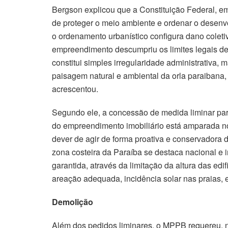
Bergson explicou que a Constituição Federal, em
de proteger o meio ambiente e ordenar o desen
o ordenamento urbanístico configura dano coleti
empreendimento descumpriu os limites legais de 
constitui simples irregularidade administrativa,
paisagem natural e ambiental da orla paraibana, 
acrescentou.
Segundo ele, a concessão de medida liminar par
do empreendimento imobiliário está amparada no
dever de agir de forma proativa e conservadora 
zona costeira da Paraíba se destaca nacional e 
garantida, através da limitação da altura das edi
areação adequada, incidência solar nas praias, e
Demolição
Além dos pedidos liminares, o MPPB requereu, n