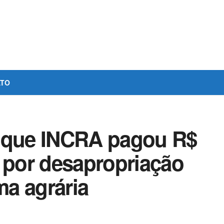
ATO
e que INCRA pagou R$
s por desapropriação
ma agrária