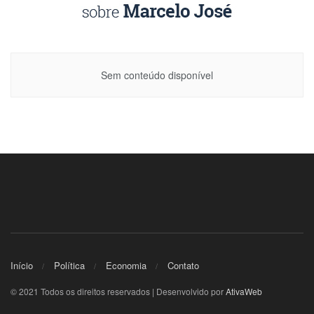
Sem conteúdo disponível
Início
Política
Economia
Contato
© 2021 Todos os direitos reservados | Desenvolvido por
AtivaWeb