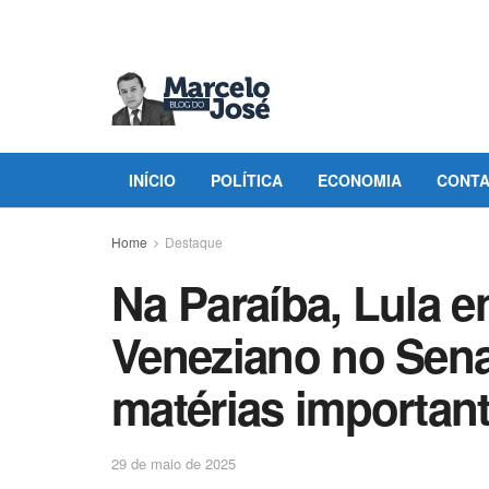
INÍCIO
POLÍTICA
ECONOMIA
CONT
Home
Destaque
Na Paraíba, Lula e
Veneziano no Sena
matérias important
29 de maio de 2025