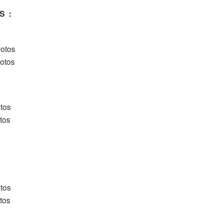
S :
votos
otos
tos
tos
tos
tos