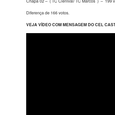
Chapa 02 – ( TC Clenival/ TC Marcos ) – 199 
Diferença de 166 votos.
VEJA VÍDEO COM MENSAGEM DO CEL CAS