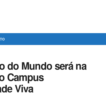
ATO
ão do Mundo será na
no Campus
ade Viva