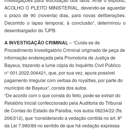
investigações para elucidação dos fatos. Ante o exposto,
ACOLHO O PLEITO MINISTERIAL, devendo-se aguardar
o prazo de 90 (noventa) dias, para novas deliberações.
Decorrido o lapso temporal, à conclusão”, determinou o
desembargador do TJPB.
A INVESTIGAÇÃO CRIMINAL
– “Cuida-se de
Procedimento Investigatório Criminal originado de peça de
informação endereçada pela Promotoria de Justiça de
Bayeux, trazendo a lume cópia do Inquérito Civil Público
n° 001.2022.006421, que, por sua vez, apura possível
pagamento irregular com verbas do royalties, por parte do
município de Bayeux”, consta dos autos.
“De acordo com o que consta do feito, pode-se extrair do
Relatório Inicial confeccionado pela Auditoria do Tribunal
de Contas do Estado da Paraíba, nos autos 08234/22 (fls.
206/212), que “considerando a vedação contida no art. 8º
da Lei 7.990/89 no sentido de que há vedação expressa