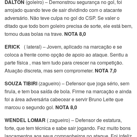
DALTON
(goleiro) – Demonstrou segurança no gol, foi
arrojado quando teve de sair dividindo com o atacante
adversário. Não teve culpa no gol do CSP. Se valer o
ditado que todo bom goleiro precisa de sorte, ele está bem,
tomou duas bolas na trave.
NOTA 8,0
ERICK
( lateral) – Jovem, aplicado na marcação e se
coloca a frente como opção de apoio ao ataque. Sentiu a
parte física , mas tem tudo para crescer na competição.
Atuação discreta, mas sem comprometer.
NOTA 7,0
SOUZA TIBIRI
(zagueiro) – Defensor que joga sério, sem
firula, e tem boa saída de bola. Firme na marcação e ainda
foi a área adversária cabecear e servir Bruno Leite que
marcou o segundo gol.
NOTA 8,0
WENDEL LOMAR
( zagueiro) – Defensor de estatura,
forte, que tem técnica e sabe sair jogando. Fez muito bons
lançamentos aos seus companheiros no ataque. Foi infeliz