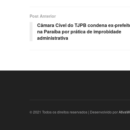
Post Anterior
Câmara Cível do TJPB condena ex-prefeit
na Paraíba por prática de improbidade
administrativa
© 2021 Todos os direitos reservados | Desenvolvido por
AtivaW