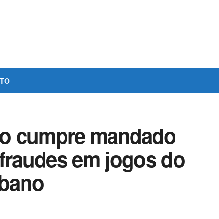
ATO
co cumpre mandado
 fraudes em jogos do
ibano