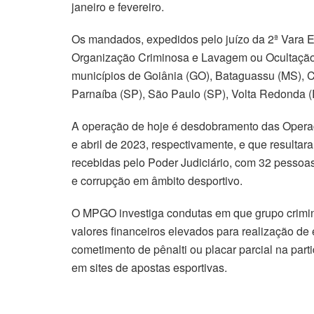
janeiro e fevereiro.
Os mandados, expedidos pelo juízo da 2ª Vara Es
Organização Criminosa e Lavagem ou Ocultação 
municípios de Goiânia (GO), Bataguassu (MS), C
Parnaíba (SP), São Paulo (SP), Volta Redonda (
A operação de hoje é desdobramento das Operaçõ
e abril de 2023, respectivamente, e que resulta
recebidas pelo Poder Judiciário, com 32 pessoa
e corrupção em âmbito desportivo.
O MPGO investiga condutas em que grupo criminos
valores financeiros elevados para realização d
cometimento de pênalti ou placar parcial na parti
em sites de apostas esportivas.