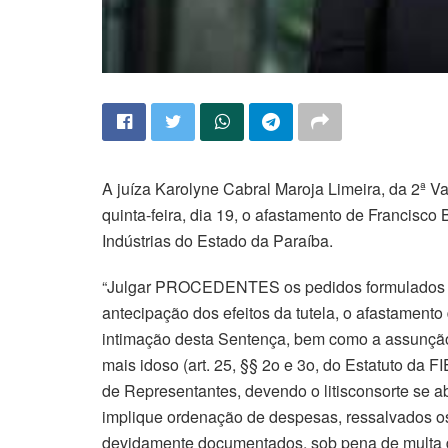
A juíza Karolyne Cabral Maroja Limeira, da 2ª 
quinta-feira, dia 19, o afastamento de Francisc
Indústrias do Estado da Paraíba.
“Julgar PROCEDENTES os pedidos formulados na p
antecipação dos efeitos da tutela, o afastamento 
intimação desta Sentença, bem como a assunção 
mais idoso (art. 25, §§ 2o e 3o, do Estatuto da 
de Representantes, devendo o litisconsorte se ab
implique ordenação de despesas, ressalvados os
devidamente documentados, sob pena de multa d