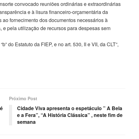
consorte convocado reuniões ordinárias e extraordinárias
nsparência e à lisura financeiro-orçamentária da
los ao fornecimento dos documentos necessários à
ta, e pela utilização de recursos para despesas sem
“b” do Estatuto da FIEP, e no art. 530, II e VII, da CLT”,
Próximo Post
 é
Cidade Viva apresenta o espetáculo ” A Bela
e a Fera”, “A História Clássica” , neste fim de
semana