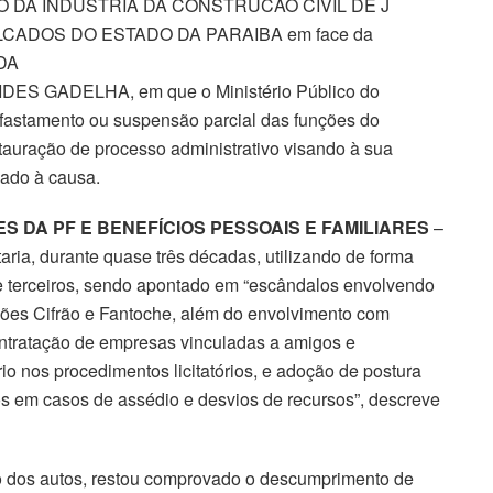
O DA INDUSTRIA DA CONSTRUCAO CIVIL DE J
LCADOS DO ESTADO DA PARAIBA em face da
DA
S GADELHA, em que o Ministério Público do
afastamento ou suspensão parcial das funções do
tauração de processo administrativo visando à sua
dado à causa.
 DA PF E BENEFÍCIOS PESSOAIS E FAMILIARES
–
taria, durante quase três décadas, utilizando de forma
 de terceiros, sendo apontado em “escândalos envolvendo
ções Cifrão e Fantoche, além do envolvimento com
ntratação de empresas vinculadas a amigos e
io nos procedimentos licitatórios, e adoção de postura
os em casos de assédio e desvios de recursos”, descreve
 dos autos, restou comprovado o descumprimento de