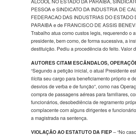
ALCOOL NO ESTADO DA PARAIBA, SINDICAT
PESSOA e SINDICATO DA INDUSTRIA DE CA
FEDERACAO DAS INDUSTRIAS DO ESTADO 
PARAIBA e de FRANCISCO DE ASSIS BENEVIDE
Trabalho atua como custos legis, requerendo o 
presidente, bem como, de forma sucessiva, a ins
destituição. Pediu a procedência do feito. Valor 
AUTORES CITAM ESCÃNDALOS, OPERAÇÕES
“Segundo a petição inicial, o atual Presidente es
ilícita seu cargo para beneficiamento próprio e
desvios de verba e de função”, como nas Opera
compra de passagens aéreas para familiares, co
funcionários, desobediência de regramento própr
complacente com alguns dirigentes e funcionári
a magistrada na sentença.
VIOLAÇÃO AO ESTATUTO DA FIEP
– “No caso