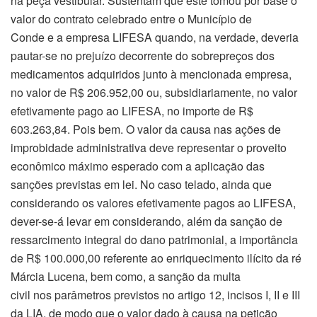
na peça vestibular. Sustentam que este tomou por base o
valor do contrato celebrado entre o Município de
Conde e a empresa LIFESA quando, na verdade, deveria
pautar-se no prejuízo decorrente do sobrepreços dos
medicamentos adquiridos junto à mencionada empresa,
no valor de R$ 206.952,00 ou, subsidiariamente, no valor
efetivamente pago ao LIFESA, no importe de R$
603.263,84. Pois bem. O valor da causa nas ações de
improbidade administrativa deve representar o proveito
econômico máximo esperado com a aplicação das
sanções previstas em lei. No caso telado, ainda que
considerando os valores efetivamente pagos ao LIFESA,
dever-se-á levar em considerando, além da sanção de
ressarcimento integral do dano patrimonial, a importância
de R$ 100.000,00 referente ao enriquecimento ilícito da ré
Márcia Lucena, bem como, a sanção da multa
civil nos parâmetros previstos no artigo 12, incisos I, II e III
da LIA, de modo que o valor dado à causa na petição