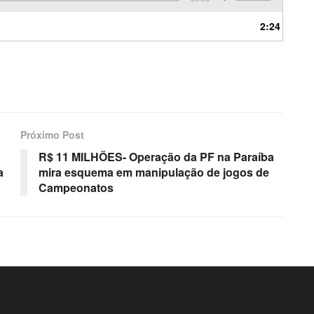
as
setas
2:24
para
cima
ou
para
baixo
para
aumentar
Próximo Post
ou
diminuir
R$ 11 MILHÕES- Operação da PF na Paraíba
o
a
mira esquema em manipulação de jogos de
volume.
Campeonatos