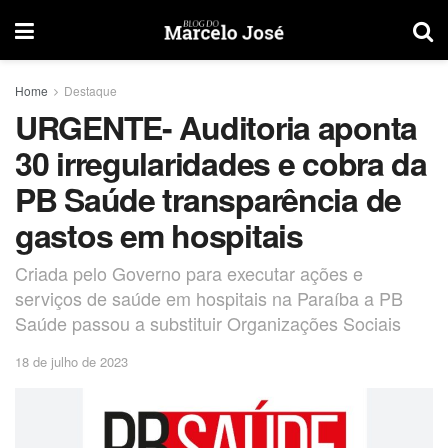
Home
Destaque
URGENTE- Auditoria aponta
30 irregularidades e cobra da
PB Saúde transparência de
gastos em hospitais
Criada pelo Governo para executar ações e
serviços de saúde em hospitais na Paraíba a PB
Saúde passou a substituir Organizações Sociais
18 de julho de 2023