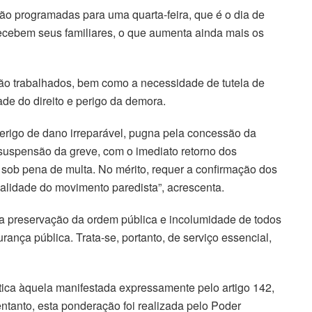
tão programadas para uma quarta-feira, que é o dia de
ecebem seus familiares, o que aumenta ainda mais os
não trabalhados, bem como a necessidade de tutela de
ade do direito e perigo da demora.
rigo de dano irreparável, pugna pela concessão da
 suspensão da greve, com o imediato retorno dos
 sob pena de multa. No mérito, requer a confirmação dos
egalidade do movimento paredista”, acrescenta.
 a preservação da ordem pública e incolumidade de todos
rança pública. Trata-se, portanto, de serviço essencial,
tica àquela manifestada expressamente pelo artigo 142,
o entanto, esta ponderação foi realizada pelo Poder