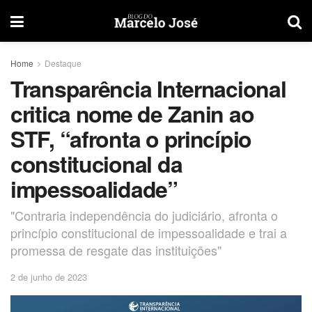
Home
Destaque
Transparência Internacional
critica nome de Zanin ao
STF, “afronta o princípio
constitucional da
impessoalidade”
"Contraria independência do judiciário, afronta o
princípio constitucional de impessoalidade e trai a
promessa de resgate das instituições"
2 de junho de 2023