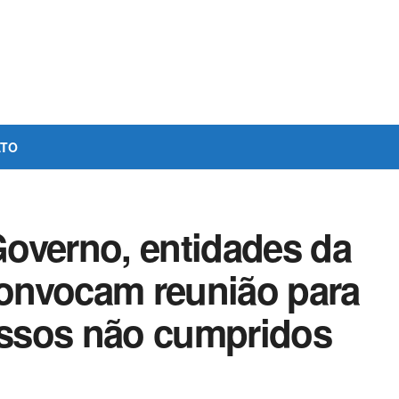
ATO
overno, entidades da
onvocam reunião para
ssos não cumpridos