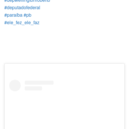
#deputadofederal
#paraíba
#pb
#ele_fez_ele_faz