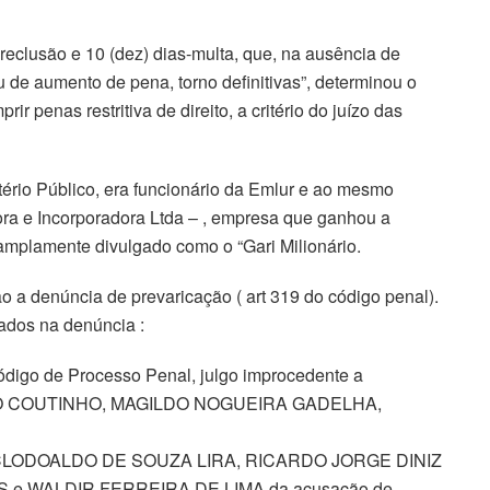
 reclusão e 10 (dez) dias-multa, que, na ausência de
 de aumento de pena, torno definitivas”, determinou o
r penas restritiva de direito, a critério do juízo das
ério Público, era funcionário da Emlur e ao mesmo
ra e Incorporadora Ltda – , empresa que ganhou a
 amplamente divulgado como o “Gari Milionário.
 a denúncia de prevaricação ( art 319 do código penal).
ados na denúncia :
 Código de Processo Penal, julgo improcedente a
ANO COUTINHO, MAGILDO NOGUEIRA GADELHA,
CLODOALDO DE SOUZA LIRA, RICARDO JORGE DINIZ
 e WALDIR FERREIRA DE LIMA da acusação de