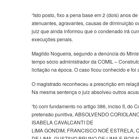
“Isto posto, fixo a pena base em 2 (dois) anos de
atenuantes, agravantes, causas de diminuição ou
juiz que ainda informou que o condenado irá cumpri
execuções penais.
Magildo Nogueira, segundo a denúncia do Minist
tempo sócio administrador da COMIL – Construto
licitação na época. O caso ficou conhecido e foi
O magistrado reconheceu a prescrição em relação
Na mesma sentença o juiz absolveu outros acus
“b) com fundamento no artigo 386, inciso II, do
pretensão punitiva, ABSOLVENDO CORIOL
ISABELA CAVALCANTI DE
LIMA GONDIM, FRANCISCO NOÉ ESTRELA, 
DE LIMA, GUSTAVO BRUNO DE LIMA E ROSAS