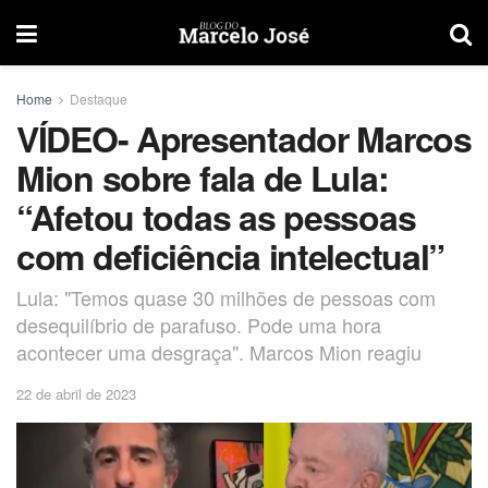
Home
Destaque
VÍDEO- Apresentador Marcos
Mion sobre fala de Lula:
“Afetou todas as pessoas
com deficiência intelectual”
Lula: "Temos quase 30 milhões de pessoas com
desequilíbrio de parafuso. Pode uma hora
acontecer uma desgraça". Marcos Mion reagiu
22 de abril de 2023