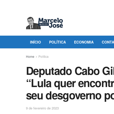
INÍCIO
POLÍTICA
ECONOMIA
CONT
Home
Política
Deputado Cabo Gil
“Lula quer encont
seu desgoverno po
9 de fevereiro de 2023