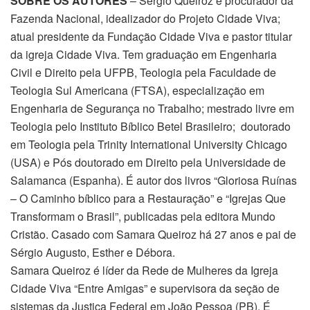
SOBRE OS AUTORES
– Sérgio Queiroz é procurador da
Fazenda Nacional, idealizador do Projeto Cidade Viva;
atual presidente da Fundação Cidade Viva e pastor titular
da igreja Cidade Viva. Tem graduação em Engenharia
Civil e Direito pela UFPB, Teologia pela Faculdade de
Teologia Sul Americana (FTSA), especialização em
Engenharia de Segurança no Trabalho; mestrado livre em
Teologia pelo Instituto Bíblico Betel Brasileiro; doutorado
em Teologia pela Trinity International University Chicago
(USA) e Pós doutorado em Direito pela Universidade de
Salamanca (Espanha). É autor dos livros “Gloriosa Ruínas
– O Caminho bíblico para a Restauração” e “Igrejas Que
Transformam o Brasil”, publicadas pela editora Mundo
Cristão. Casado com Samara Queiroz há 27 anos e pai de
Sérgio Augusto, Esther e Débora.
Samara Queiroz é líder da Rede de Mulheres da Igreja
Cidade Viva “Entre Amigas” e supervisora da seção de
sistemas da Justiça Federal em João Pessoa (PB). É