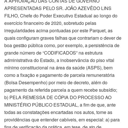
À APROVAÇÃO DAS CONTAS DE GOVERNO
APRESENTADAS PELO SR. JOÃO AZEVÊDO LINS
FILHO, Chefe do Poder Executivo Estadual ao longo do
exercício financeiro de 2020, sobretudo pelas
irregularidades acima pontuadas por este Parquet, as
quais configuram graves falhas que contrariam o dever de
boa gestão pública como, por exemplo, a persistência de
grande número de “CODIFICADOS” na estrutura
administrativa do Estado, a inobservância do piso vital
mínimo constitucional na área da saúde (ASPS), bem
como a fixação e pagamento de parcela remuneratória
(Bolsa Desempenho) por meio de decreto, além do
pagamento da referida parcela a quem recebe subsídio;
b) PELA REMESSA DE CÓPIA DO PROCESSO AO
MINISTÉRIO PÚBLICO ESTADUAL, a fim de que, ante
todas as constatações encartadas nos autos, tome as
providências que entender cabíveis, em especial: a) para
fins de verificação da prática, em tese, de ato de