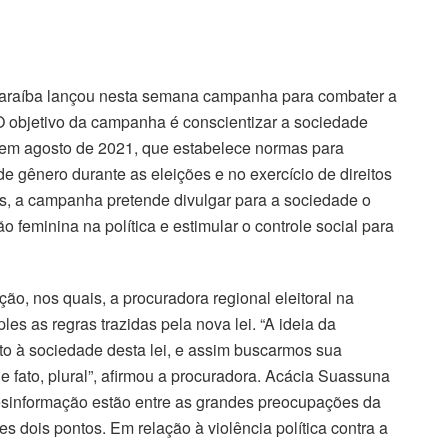
a Paraíba lançou nesta semana campanha para combater a
 O objetivo da campanha é conscientizar a sociedade
a em agosto de 2021, que estabelece normas para
 de gênero durante as eleições e no exercício de direitos
eos, a campanha pretende divulgar para a sociedade o
o feminina na política e estimular o controle social para
ão, nos quais, a procuradora regional eleitoral na
es as regras trazidas pela nova lei. “A ideia da
o à sociedade desta lei, e assim buscarmos sua
e fato, plural”, afirmou a procuradora. Acácia Suassuna
 desinformação estão entre as grandes preocupações da
es dois pontos. Em relação à violência política contra a