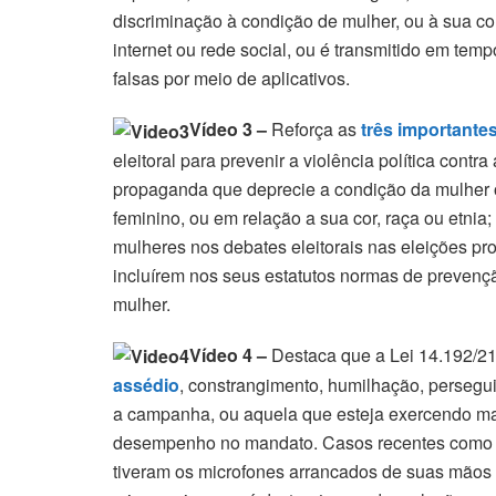
discriminação à condição de mulher, ou à sua cor
internet ou rede social, ou é transmitido em te
falsas por meio de aplicativos.
Vídeo 3 –
Reforça as
três importantes
eleitoral para prevenir a violência política cont
propaganda que deprecie a condição da mulher 
feminino, ou em relação a sua cor, raça ou etni
mulheres nos debates eleitorais nas eleições pro
incluírem nos seus estatutos normas de prevenção
mulher.
Vídeo 4 –
Destaca que a Lei 14.192/2
assédio
, constrangimento, humilhação, persegu
a campanha, ou aquela que esteja exercendo mand
desempenho no mandato. Casos recentes como o
tiveram os microfones arrancados de suas mãos