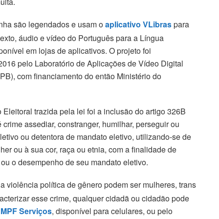
ulta.
nha são legendados e usam o
aplicativo VLibras
para
texto, áudio e vídeo do Português para a Língua
sponível em lojas de aplicativos. O projeto foi
016 pelo Laboratório de Aplicações de Vídeo Digital
PB), com financiamento do então Ministério do
eitoral trazida pela lei foi a inclusão do artigo 326B
é crime assediar, constranger, humilhar, perseguir ou
etivo ou detentora de mandato eletivo, utilizando-se de
r ou à sua cor, raça ou etnia, com a finalidade de
al ou o desempenho de seu mandato eletivo.
a violência política de gênero podem ser mulheres, trans
acterizar esse crime, qualquer cidadã ou cidadão pode
p
MPF Serviços
, disponível para celulares, ou pelo