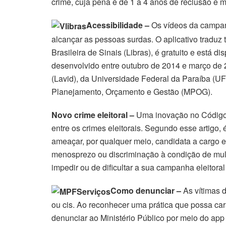
crime, cuja pena é de 1 a 4 anos de reclusão e m
Acessibilidade –
Os vídeos da campa
alcançar as pessoas surdas. O aplicativo traduz 
Brasileira de Sinais (Libras), é gratuito e está di
desenvolvido entre outubro de 2014 e março de 2
(Lavid), da Universidade Federal da Paraíba (UF
Planejamento, Orçamento e Gestão (MPOG).
Novo crime eleitoral –
Uma inovação no Código El
entre os crimes eleitorais. Segundo esse artigo, 
ameaçar, por qualquer meio, candidata a cargo el
menosprezo ou discriminação à condição de mulhe
impedir ou de dificultar a sua campanha eleitor
Como denunciar –
As vítimas d
ou cis. Ao reconhecer uma prática que possa car
denunciar ao Ministério Público por meio do ap