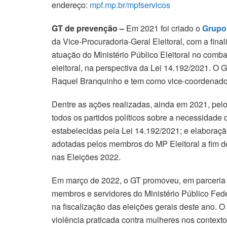
endereço:
mpf.mp.br/mpfservicos
GT de prevenção –
Em 2021 foi criado o
Grupo 
da Vice-Procuradoria-Geral Eleitoral, com a finali
atuação do Ministério Público Eleitoral no combat
eleitoral, na perspectiva da Lei 14.192/2021. O
Raquel Branquinho e tem como vice-coordenador
Dentre as ações realizadas, ainda em 2021, pel
todos os partidos políticos sobre a necessidad
estabelecidas pela Lei 14.192/2021; e elaboraç
adotadas pelos membros do MP Eleitoral a fim de 
nas Eleições 2022.
Em março de 2022, o GT promoveu, em parceria c
membros e servidores do Ministério Público Fede
na fiscalização das eleições gerais deste ano.
violência praticada contra mulheres nos contextos 