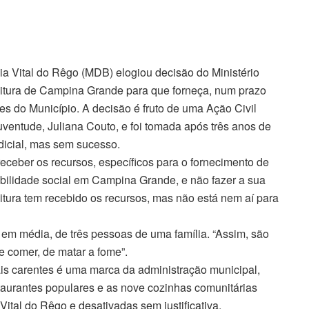
a Vital do Rêgo (MDB) elogiou decisão do Ministério
itura de Campina Grande para que forneça, num prazo
tes do Município. A decisão é fruto de uma Ação Civil
uventude, Juliana Couto, e foi tomada após três anos de
udicial, mas sem sucesso.
ceber os recursos, específicos para o fornecimento de
abilidade social em Campina Grande, e não fazer a sua
itura tem recebido os recursos, mas não está nem aí para
em média, de três pessoas de uma família. “Assim, são
e comer, de matar a fome”.
is carentes é uma marca da administração municipal,
taurantes populares e as nove cozinhas comunitárias
ital do Rêgo e desativadas sem justificativa.