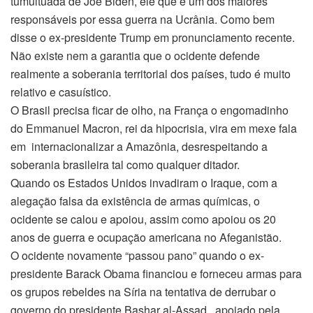
tumultuada de Joe Biden, ele que é um dos maiores
responsáveis por essa guerra na Ucrânia. Como bem
disse o ex-presidente Trump em pronunciamento recente.
Não existe nem a garantia que o ocidente defende
realmente a soberania territorial dos países, tudo é muito
relativo e casuístico.
O Brasil precisa ficar de olho, na França o engomadinho
do Emmanuel Macron, rei da hipocrisia, vira em mexe fala
em internacionalizar a Amazônia, desrespeitando a
soberania brasileira tal como qualquer ditador.
Quando os Estados Unidos invadiram o Iraque, com a
alegação falsa da existência de armas químicas, o
ocidente se calou e apoiou, assim como apoiou os 20
anos de guerra e ocupação americana no Afeganistão.
O ocidente novamente “passou pano” quando o ex-
presidente Barack Obama financiou e forneceu armas para
os grupos rebeldes na Síria na tentativa de derrubar o
governo do presidente Bashar al-Assad, apoiado pela