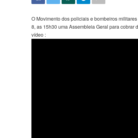
O Movimento dos policiais e bombeiros militares 
8, as 15h30 uma Assembleia Geral para cobrar d
vídeo :