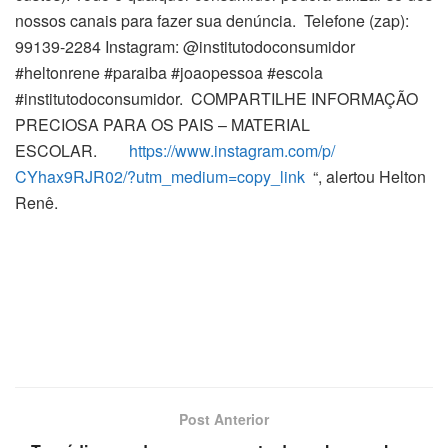
nossos canais para fazer sua denúncia. Telefone (zap):
99139-2284 Instagram: @institutodoconsumidor
#heltonrene #paraiba #joaopessoa #escola
#institutodoconsumidor. COMPARTILHE INFORMAÇÃO
PRECIOSA PARA OS PAIS – MATERIAL
ESCOLAR.
https://www.instagram.com/p/
CYhax9RJR02/?utm_medium=copy_
link
“, alertou Helton
Renê.
Post Anterior