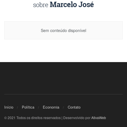
Sem conteúdo disponível
Início
Política
Economia
Contato
© 2021 Todos os direitos reservados | Desenvolvido por
AtivaWeb