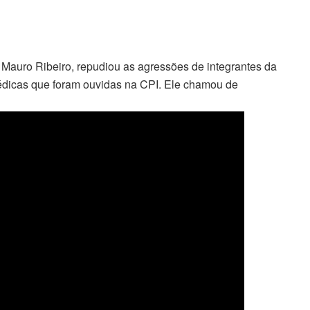
 Mauro Ribeiro, repudiou as agressões de integrantes da
édicas que foram ouvidas na CPI. Ele chamou de