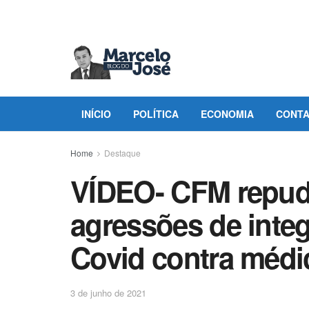
INÍCIO
POLÍTICA
ECONOMIA
CONT
Home
Destaque
VÍDEO- CFM repudi
agressões de integ
Covid contra médi
3 de junho de 2021