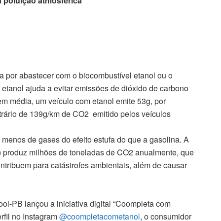
a poluição atmosférica
 por abastecer com o biocombustível etanol ou o
o etanol ajuda a evitar emissões de dióxido de carbono
m média, um veículo com etanol emite 53g, por
trário de 139g/km de CO2 emitido pelos veículos
 menos de gases do efeito estufa do que a gasolina. A
l) produz milhões de toneladas de CO2 anualmente, que
ntribuem para catástrofes ambientais, além de causar
ol-PB lançou a iniciativa digital “Coompleta com
rfil no Instagram
@coompletacometanol
, o consumidor