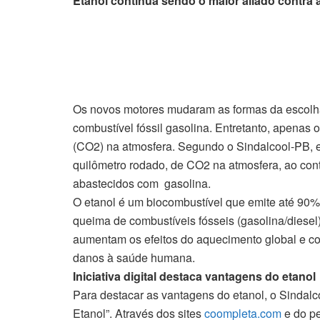
Etanol continua sendo o maior aliado contra 
Os novos motores mudaram as formas da escolha
combustível fóssil gasolina. Entretanto, apenas 
(CO2) na atmosfera. Segundo o Sindalcool-PB, e
quilômetro rodado, de CO2 na atmosfera, ao con
abastecidos com gasolina.
O etanol é um biocombustível que emite até 90%
queima de combustíveis fósseis (gasolina/diese
aumentam os efeitos do aquecimento global e co
danos à saúde humana.
Iniciativa digital destaca vantagens do etanol
Para destacar as vantagens do etanol, o Sindalco
Etanol”. Através dos sites
coompleta.com
e do pe