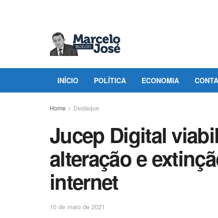
INÍCIO
POLÍTICA
ECONOMIA
CONT
Home
Destaque
Jucep Digital viabi
alteração e extinç
internet
10 de maio de 2021