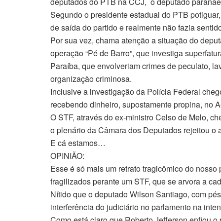
deputados do PTB na CCJ, o deputado paranaens
Segundo o presidente estadual do PTB potiguar, 
de saída do partido e realmente não fazia senti
Por sua vez, chama atenção a situação do deput
operação “Pé de Barro”, que investiga superfatu
Paraíba, que envolveriam crimes de peculato, lav
organização criminosa.
Inclusive a investigação da Polícia Federal che
recebendo dinheiro, supostamente propina, no A
O STF, através do ex-ministro Celso de Melo, ch
o plenário da Câmara dos Deputados rejeitou o 
E cá estamos…
OPINIÃO:
Esse é só mais um retrato tragicômico do noss
fragilizados perante um STF, que se arvora a cad
Nítido que o deputado Wilson Santiago, com pés d
interferência do judiciário no parlamento na int
Como está claro que Roberto Jefferson enfiou o 