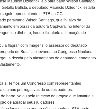
e Mauricio Dziedricki e o paraibano Wilson Santiago.
Getúlio Batista, o deputado Maurício Dziedricki estaria
do seguir representando o PTB na CCJ.
ado paraibano Wilson Santiago, que foi alvo da
ramento em obras da adutora Capivara, no interior da
agem de dinheiro, fraude licitatória e formação de
gou a flagrar, com imagens, o assessor do deputado
eroporto de Brasília e levando ao Congresso Nacional.
egou a decidir pelo afastamento do deputado, entretanto
afastamento.
o país. Temos um Congresso com representantes
a dia nas prerrogativas de outros poderes.
e barro, votou pela rejeição do projeto que limitaria a
enção de agradar seus julgadores.
pé na jaca na sua guerra pública contra o STF, onde