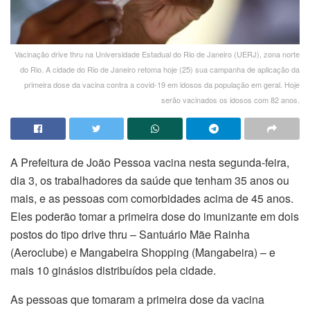
Vacinação drive thru na Universidade Estadual do Rio de Janeiro (UERJ), zona norte
do Rio. A cidade do Rio de Janeiro retoma hoje (25) sua campanha de aplicação da
primeira dose da vacina contra a covid-19 em idosos da população em geral. Hoje
serão vacinados os idosos com 82 anos.
A Prefeitura de João Pessoa vacina nesta segunda-feira,
dia 3, os trabalhadores da saúde que tenham 35 anos ou
mais, e as pessoas com comorbidades acima de 45 anos.
Eles poderão tomar a primeira dose do imunizante em dois
postos do tipo drive thru – Santuário Mãe Rainha
(Aeroclube) e Mangabeira Shopping (Mangabeira) – e
mais 10 ginásios distribuídos pela cidade.
As pessoas que tomaram a primeira dose da vacina