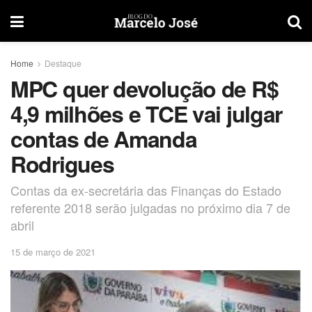
Home
Destaque
MPC quer devolução de R$
4,9 milhões e TCE vai julgar
contas de Amanda
Rodrigues
Contas da ex-secretária das Finanças do Estado
referente 2018 serão julgadas no próximo dia 7 de
abril
15 de março de 2021