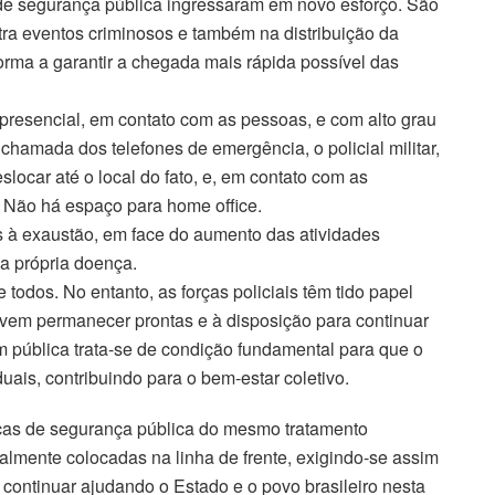
de segurança pública ingressaram em novo esforço. São
tra eventos criminosos e também na distribuição da
orma a garantir a chegada mais rápida possível das
presencial, em contato com as pessoas, e com alto grau
chamada dos telefones de emergência, o policial militar,
eslocar até o local do fato, e, em contato com as
. Não há espaço para home office.
s à exaustão, em face do aumento das atividades
la própria doença.
todos. No entanto, as forças policiais têm tido papel
evem permanecer prontas e à disposição para continuar
m pública trata-se de condição fundamental para que o
uais, contribuindo para o bem-estar coletivo.
orças de segurança pública do mesmo tratamento
ualmente colocadas na linha de frente, exigindo-se assim
continuar ajudando o Estado e o povo brasileiro nesta