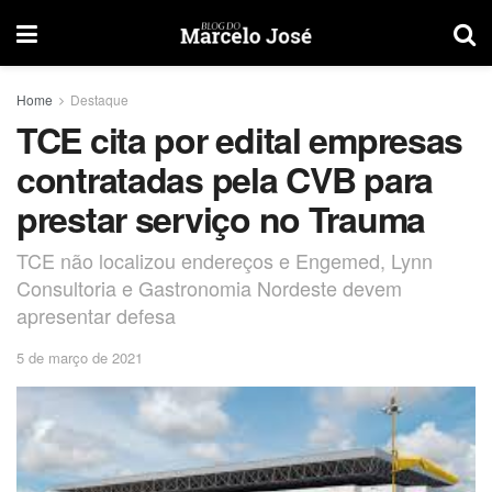
Home
Destaque
TCE cita por edital empresas
contratadas pela CVB para
prestar serviço no Trauma
TCE não localizou endereços e Engemed, Lynn
Consultoria e Gastronomia Nordeste devem
apresentar defesa
5 de março de 2021