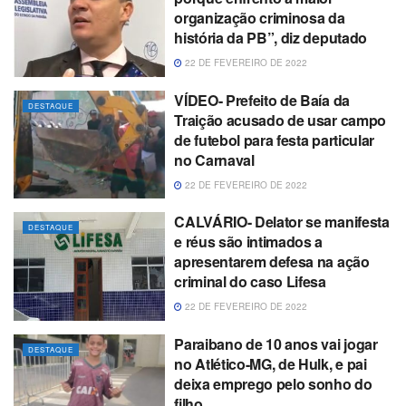
organização criminosa da
história da PB”, diz deputado
22 DE FEVEREIRO DE 2022
VÍDEO- Prefeito de Baía da
DESTAQUE
Traição acusado de usar campo
de futebol para festa particular
no Carnaval
22 DE FEVEREIRO DE 2022
CALVÁRIO- Delator se manifesta
DESTAQUE
e réus são intimados a
apresentarem defesa na ação
criminal do caso Lifesa
22 DE FEVEREIRO DE 2022
Paraibano de 10 anos vai jogar
DESTAQUE
no Atlético-MG, de Hulk, e pai
deixa emprego pelo sonho do
filho