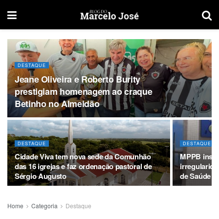
DESTAQUE
Jeane Oliveira e Roberto Burity
prestigiam homenagem ao craque
Betinho no Almeidão
DESTAQUE
DESTAQUE
Cidade Viva tem nova sede da Comunhão
MPPB instau
das 16 igrejas e faz ordenação pastoral de
irregularid
Sérgio Augusto
de Saúde do
Home
Categoria
Destaque