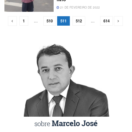
21 DE FEVEREIRO DE 2022
1
…
510
511
512
…
614