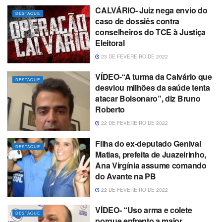
CALVÁRIO- Juiz nega envio do
DESTAQUE
caso de dossiês contra
conselheiros do TCE à Justiça
Eleitoral
23 DE FEVEREIRO DE 2022
VÍDEO-“A turma da Calvário que
DESTAQUE
desviou milhões da saúde tenta
atacar Bolsonaro”, diz Bruno
Roberto
22 DE FEVEREIRO DE 2022
Filha do ex-deputado Genival
DESTAQUE
Matias, prefeita de Juazeirinho,
Ana Virgínia assume comando
do Avante na PB
22 DE FEVEREIRO DE 2022
VÍDEO- “Uso arma e colete
DESTAQUE
porque enfrento a maior